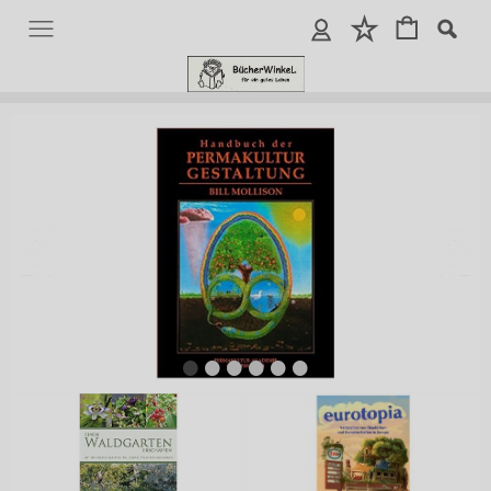
•
•
•
•
•
•