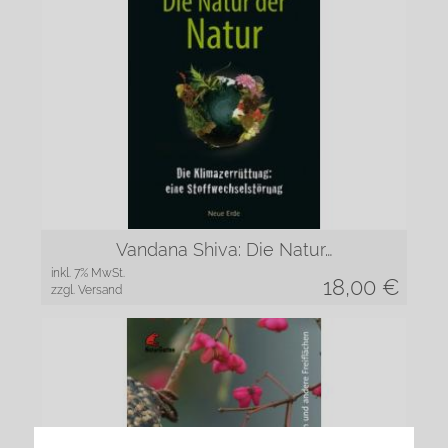
Vandana Shiva: Die Natur…
inkl. 7% MwSt.
18,00
€
zzgl. Versand